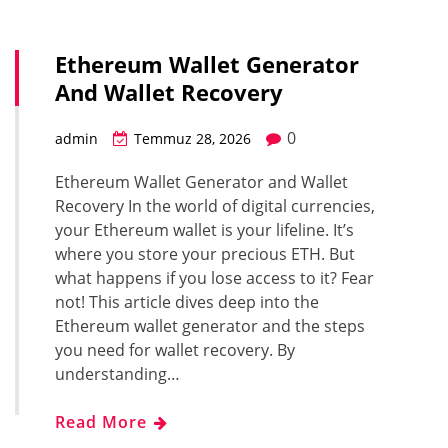
Ethereum Wallet Generator
And Wallet Recovery
0
admin
Temmuz 28, 2026
Ethereum Wallet Generator and Wallet
Recovery In the world of digital currencies,
your Ethereum wallet is your lifeline. It’s
where you store your precious ETH. But
what happens if you lose access to it? Fear
not! This article dives deep into the
Ethereum wallet generator and the steps
you need for wallet recovery. By
understanding…
Read More