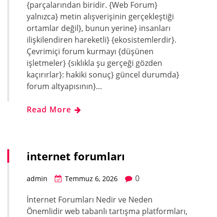
{parçalarından biridir. {Web Forum}
yalnızca} metin alışverişinin gerçekleştiği
ortamlar değil}, bunun yerine} insanları
ilişkilendiren hareketli} {ekosistemlerdir}.
Çevrimiçi forum kurmayı {düşünen
işletmeler} {sıklıkla şu gerçeği gözden
kaçırırlar}: hakiki sonuç} güncel durumda}
forum altyapısının}…
Read More
internet forumları
0
admin
Temmuz 6, 2026
İnternet Forumları Nedir ve Neden
Önemlidir web tabanlı tartışma platformları,