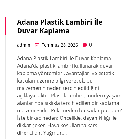
Adana Plastik Lambiri İle
Duvar Kaplama
0
admin
Temmuz 28, 2026
Adana Plastik Lambiri ile Duvar Kaplama
Adana’da plastik lambiri kullanarak duvar
kaplama yöntemleri, avantajları ve estetik
katkıları üzerine bilgi verecek, bu
malzemenin neden tercih edildiğini
açıklayacaktır. Plastik lambiri, modern yaşam
alanlarında sıklıkla tercih edilen bir kaplama
malzemesidir. Peki, neden bu kadar popüler?
İşte birkaç neden: Öncelikle, dayanıklılığı ile
dikkat çeker. Hava koşullarına karşı
dirençlidir. Yağmur,…