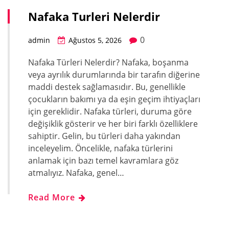
Nafaka Turleri Nelerdir
0
admin
Ağustos 5, 2026
Nafaka Türleri Nelerdir? Nafaka, boşanma
veya ayrılık durumlarında bir tarafın diğerine
maddi destek sağlamasıdır. Bu, genellikle
çocukların bakımı ya da eşin geçim ihtiyaçları
için gereklidir. Nafaka türleri, duruma göre
değişiklik gösterir ve her biri farklı özelliklere
sahiptir. Gelin, bu türleri daha yakından
inceleyelim. Öncelikle, nafaka türlerini
anlamak için bazı temel kavramlara göz
atmalıyız. Nafaka, genel…
Read More