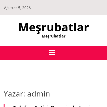
Skip
Ağustos 5, 2026
to
content
Meşrubatlar
Meşrubatlar
Yazar:
admin