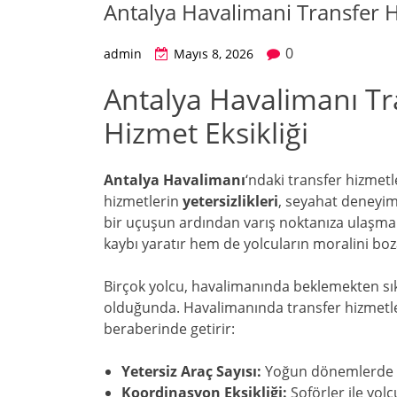
Antalya Havalimani Transfer H
0
admin
Mayıs 8, 2026
Antalya Havalimanı Tr
Hizmet Eksikliği
Antalya Havalimanı
‘ndaki transfer hizmetl
hizmetlerin
yetersizlikleri
, seyahat deneyim
bir uçuşun ardından varış noktanıza ulaşm
kaybı yaratır hem de yolcuların moralini boz
Birçok yolcu, havalimanında beklemekten sıkı
olduğunda. Havalimanında transfer hizmetler
beraberinde getirir:
Yetersiz Araç Sayısı:
Yoğun dönemlerde a
Koordinasyon Eksikliği:
Şoförler ile yolc