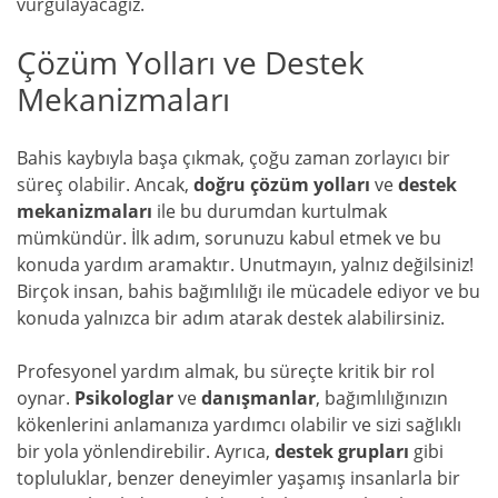
vurgulayacağız.
Çözüm Yolları ve Destek
Mekanizmaları
Bahis kaybıyla başa çıkmak, çoğu zaman zorlayıcı bir
süreç olabilir. Ancak,
doğru çözüm yolları
ve
destek
mekanizmaları
ile bu durumdan kurtulmak
mümkündür. İlk adım, sorunuzu kabul etmek ve bu
konuda yardım aramaktır. Unutmayın, yalnız değilsiniz!
Birçok insan, bahis bağımlılığı ile mücadele ediyor ve bu
konuda yalnızca bir adım atarak destek alabilirsiniz.
Profesyonel yardım almak, bu süreçte kritik bir rol
oynar.
Psikologlar
ve
danışmanlar
, bağımlılığınızın
kökenlerini anlamanıza yardımcı olabilir ve sizi sağlıklı
bir yola yönlendirebilir. Ayrıca,
destek grupları
gibi
topluluklar, benzer deneyimler yaşamış insanlarla bir