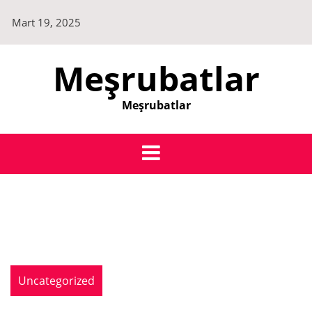
Skip
Mart 19, 2025
to
content
Meşrubatlar
Meşrubatlar
Uncategorized