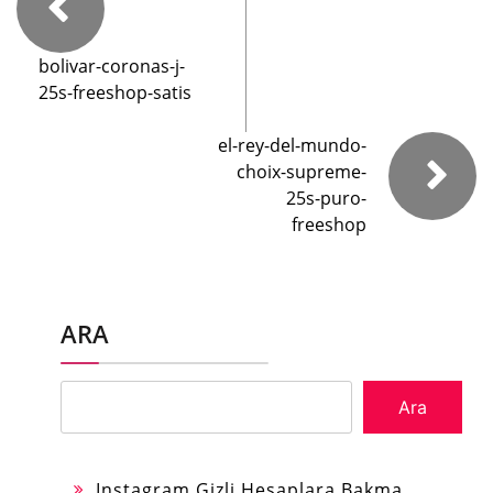
bolivar-coronas-j-
25s-freeshop-satis
el-rey-del-mundo-
choix-supreme-
25s-puro-
freeshop
ARA
Ara
Instagram Gizli Hesaplara Bakma