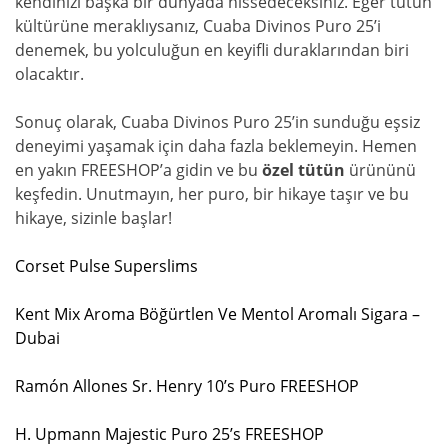
kendinizi başka bir dünyada hissedeceksiniz. Eğer tütün
kültürüne meraklıysanız, Cuaba Divinos Puro 25’i
denemek, bu yolculuğun en keyifli duraklarından biri
olacaktır.
Sonuç olarak, Cuaba Divinos Puro 25’in sunduğu eşsiz
deneyimi yaşamak için daha fazla beklemeyin. Hemen
en yakın FREESHOP’a gidin ve bu
özel tütün
ürününü
keşfedin. Unutmayın, her puro, bir hikaye taşır ve bu
hikaye, sizinle başlar!
Corset Pulse Superslims
Kent Mix Aroma Böğürtlen Ve Mentol Aromalı Sigara –
Dubai
Ramón Allones Sr. Henry 10’s Puro FREESHOP
H. Upmann Majestic Puro 25’s FREESHOP