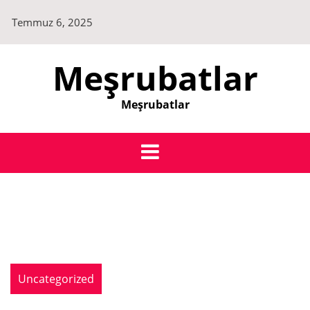
Skip
Temmuz 6, 2025
to
content
Meşrubatlar
Meşrubatlar
Uncategorized