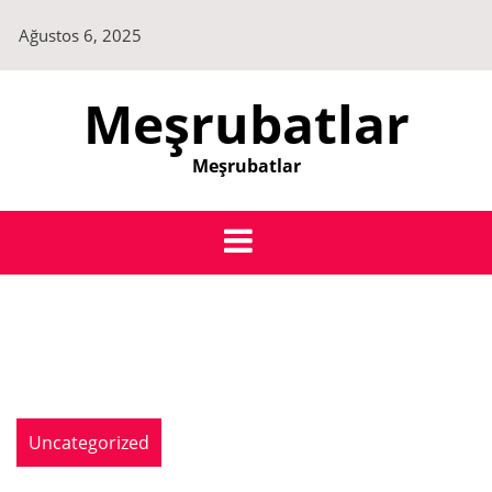
Skip
Ağustos 6, 2025
to
content
Meşrubatlar
Meşrubatlar
Uncategorized