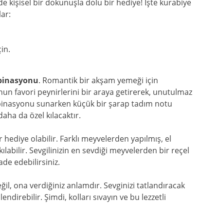
de kişisel bir dokunuşla dolu bir hediye! İşte kurabiye
ar:
in.
binasyonu
. Romantik bir akşam yemeği için
nun favori peynirlerini bir araya getirerek, unutulmaz
mbinasyonu sunarken küçük bir şarap tadım notu
daha da özel kılacaktır.
 hediye olabilir. Farklı meyvelerden yapılmış, el
kılabilir. Sevgilinizin en sevdiği meyvelerden bir reçel
ade edebilirsiniz.
l, ona verdiğiniz anlamdır. Sevginizi tatlandıracak
lendirebilir. Şimdi, kolları sıvayın ve bu lezzetli