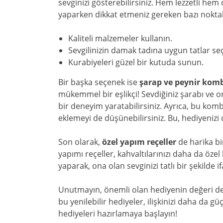
sevginizi gösterebilirsiniz. Hem lezzetli hem 
yaparken dikkat etmeniz gereken bazı noktal
Kaliteli malzemeler kullanın.
Sevgilinizin damak tadına uygun tatlar seç
Kurabiyeleri güzel bir kutuda sunun.
Bir başka seçenek ise
şarap ve peynir kom
mükemmel bir eşlikçi! Sevdiğiniz şarabı ve o
bir deneyim yaratabilirsiniz. Ayrıca, bu ko
eklemeyi de düşünebilirsiniz. Bu, hediyenizi 
Son olarak,
özel yapım reçeller
de harika bir
yapımı reçeller, kahvaltılarınızı daha da özel 
yaparak, ona olan sevginizi tatlı bir şekilde if
Unutmayın, önemli olan hediyenin değeri deği
bu yenilebilir hediyeler, ilişkinizi daha da güç
hediyeleri hazırlamaya başlayın!