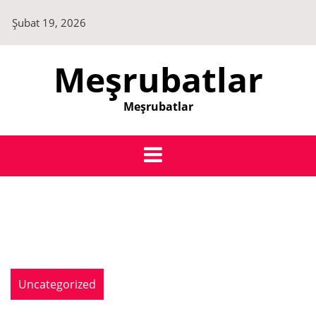
Skip
Şubat 19, 2026
to
content
Meşrubatlar
Meşrubatlar
Uncategorized