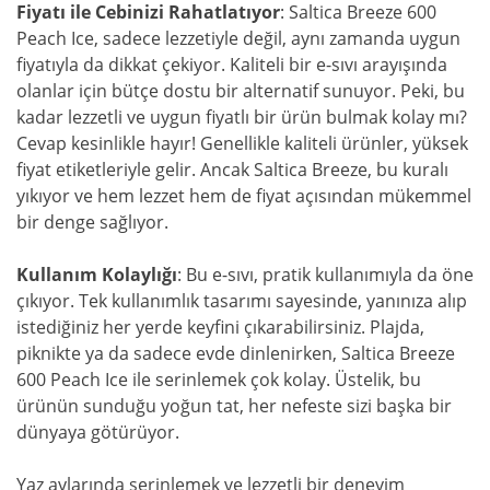
Fiyatı ile Cebinizi Rahatlatıyor
: Saltica Breeze 600
Peach Ice, sadece lezzetiyle değil, aynı zamanda uygun
fiyatıyla da dikkat çekiyor. Kaliteli bir e-sıvı arayışında
olanlar için bütçe dostu bir alternatif sunuyor. Peki, bu
kadar lezzetli ve uygun fiyatlı bir ürün bulmak kolay mı?
Cevap kesinlikle hayır! Genellikle kaliteli ürünler, yüksek
fiyat etiketleriyle gelir. Ancak Saltica Breeze, bu kuralı
yıkıyor ve hem lezzet hem de fiyat açısından mükemmel
bir denge sağlıyor.
Kullanım Kolaylığı
: Bu e-sıvı, pratik kullanımıyla da öne
çıkıyor. Tek kullanımlık tasarımı sayesinde, yanınıza alıp
istediğiniz her yerde keyfini çıkarabilirsiniz. Plajda,
piknikte ya da sadece evde dinlenirken, Saltica Breeze
600 Peach Ice ile serinlemek çok kolay. Üstelik, bu
ürünün sunduğu yoğun tat, her nefeste sizi başka bir
dünyaya götürüyor.
Yaz aylarında serinlemek ve lezzetli bir deneyim