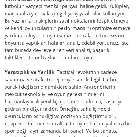
futbolun vazgeçilmez bir parçası haline geldi. Kulüpler,
maç analizi yapmak için gelişmiş yazılımlar kullanıyor.
Bu yazılımlar, rakiplerin zayıf noktalarını tespit etmeye
ve kendi oyuncularının performansını optimize etmeye
yardımcı oluyor. Düşünsenize, bir rakibin tüm sezon
boyunca yaptıkları hataları analiz edebiliyorsunuz. İşte
tam burada devreye giren veri analizi, başarılı
taktiklerin temel taşlarından biri oluyor.
Yaratıcılık ve Yenilik
: Tactical revolution sadece
savunma ve atak stratejileriyle sınırlı değil. Futbol,
sürekli değişen dinamiklere sahip. Antrenörlerin,
mevcut teknolojiyi ve oyun gereksinimlerini
harmanlayarak yenilikçi çözümler bulması, başarıyı
getiren bir diğer faktör. Örneğin, saha içindeki
oyuncuların esnekliği ve pozisyon değiştirmeleri,
rakiplerin tahminlerini alt üst ediyor. Futbol yalnızca bir
spor değil, aynı zamanda bir sanat. Ve bu sanatta