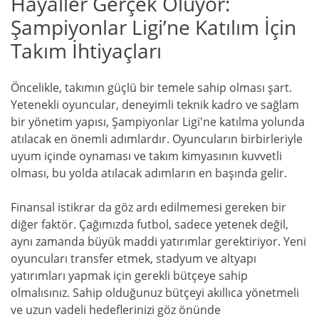
Hayaller Gerçek Oluyor:
Şampiyonlar Ligi’ne Katılım İçin
Takım İhtiyaçları
Öncelikle, takımın güçlü bir temele sahip olması şart.
Yetenekli oyuncular, deneyimli teknik kadro ve sağlam
bir yönetim yapısı, Şampiyonlar Ligi'ne katılma yolunda
atılacak en önemli adımlardır. Oyuncuların birbirleriyle
uyum içinde oynaması ve takım kimyasının kuvvetli
olması, bu yolda atılacak adımların en başında gelir.
Finansal istikrar da göz ardı edilmemesi gereken bir
diğer faktör. Çağımızda futbol, sadece yetenek değil,
aynı zamanda büyük maddi yatırımlar gerektiriyor. Yeni
oyuncuları transfer etmek, stadyum ve altyapı
yatırımları yapmak için gerekli bütçeye sahip
olmalısınız. Sahip olduğunuz bütçeyi akıllıca yönetmeli
ve uzun vadeli hedeflerinizi göz önünde