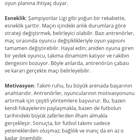
oyun planına ihtiyaç duyar.
Esneklik
: Şampiyonlar Ligi gibi yoğun bir rekabette,
esneklik şarttır. Maçın içindeki anlık durumlara göre
strateji değiştirmek, belirleyici olabilir. Bazı antrenörler,
maç sırasında oyuncu değişiklikleriyle oyun yapısını
tamamen değiştirebilir. Hayal edin; aniden oyuna giren
bir yedek oyuncu, takıma dinamizm katıyor ve rakibin
dengesini bozuyor. Böyle anlarda, antrenörün çabası
ve kararı gerçekte maçı belirleyebilir.
Motivasyon
: Takım ruhu, bu büyük arenada başarının
anahtarıdır. Antrenörler, oyuncularının motivasyonunu
artırmak için çeşitli yöntemlere başvurur. Bu, bazen
kendi hikayelerini paylaşmakla, bazen de futbolun
tarihindeki büyük zaferlerden ilham almakla
gerçekleşir. Sonuçta, bir futbol takımı sadece
yeteneklerden oluşmaz; bağlılık ve inanç da en az o
kadar önemlidir.