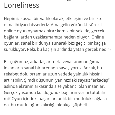
Loneliness
Hepimiz sosyal bir varlık olarak, etkileşim ve birlikte
olma ihtiyacı hissederiz. Ama gelin görün ki, sürekli
online oyun oynamak biraz komik bir şekilde, gerçek
bağlantılardan uzaklaşmamıza neden oluyor. Online
oyunlar, sanal bir dünya sunarak bizi geçici bir kaçışa
sürüklüyor. Peki, bu kaçışın ardında yatan gerçek nedir?
Bir çoğumuz, arkadaşlarımızla veya tanımadığımız
insanlarla sanal bir arenada savaşıyoruz. Ancak, bu
rekabet dolu ortamlar uzun vadede yalnızlık hissini
artırabilir. Şimdi düşünün, yanınızdaki sayısız “arkadaş”
aslında ekranın arkasında size yabancı olan insanlar.
Gerçek yaşamda kurduğunuz bağların yerini tutabilir
mi? Oyun içindeki başarılar, anlık bir mutluluk sağlasa
da, bu mutluluğun kalıcılığı oldukça şüpheli.