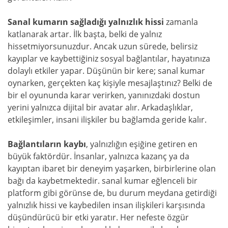
Sanal kumarın sağladığı yalnızlık hissi
zamanla
katlanarak artar. İlk başta, belki de yalnız
hissetmiyorsunuzdur. Ancak uzun sürede, belirsiz
kayıplar ve kaybettiğiniz sosyal bağlantılar, hayatınıza
dolaylı etkiler yapar. Düşünün bir kere; sanal kumar
oynarken, gerçekten kaç kişiyle mesajlaştınız? Belki de
bir el oyununda karar verirken, yanınızdaki dostun
yerini yalnızca dijital bir avatar alır. Arkadaşlıklar,
etkileşimler, insani ilişkiler bu bağlamda geride kalır.
Bağlantıların kaybı
, yalnızlığın eşiğine getiren en
büyük faktördür. İnsanlar, yalnızca kazanç ya da
kayıptan ibaret bir deneyim yaşarken, birbirlerine olan
bağı da kaybetmektedir. sanal kumar eğlenceli bir
platform gibi görünse de, bu durum meydana getirdiği
yalnızlık hissi ve kaybedilen insan ilişkileri karşısında
düşündürücü bir etki yaratır. Her nefeste özgür