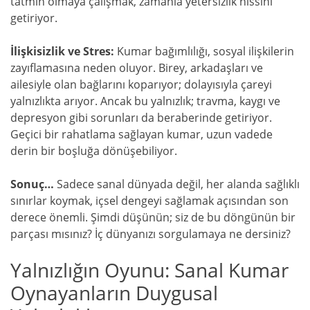
tatmin olmaya çalışmak, zamanla yetersizlik hissini
getiriyor.
İlişkisizlik ve Stres:
Kumar bağımlılığı, sosyal ilişkilerin
zayıflamasına neden oluyor. Birey, arkadaşları ve
ailesiyle olan bağlarını koparıyor; dolayısıyla çareyi
yalnızlıkta arıyor. Ancak bu yalnızlık; travma, kaygı ve
depresyon gibi sorunları da beraberinde getiriyor.
Geçici bir rahatlama sağlayan kumar, uzun vadede
derin bir boşluğa dönüşebiliyor.
Sonuç…
Sadece sanal dünyada değil, her alanda sağlıklı
sınırlar koymak, içsel dengeyi sağlamak açısından son
derece önemli. Şimdi düşünün; siz de bu döngünün bir
parçası mısınız? İç dünyanızı sorgulamaya ne dersiniz?
Yalnızlığın Oyunu: Sanal Kumar
Oynayanların Duygusal