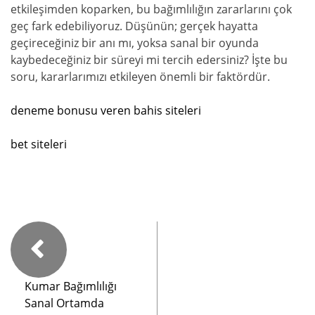
etkileşimden koparken, bu bağımlılığın zararlarını çok
geç fark edebiliyoruz. Düşünün; gerçek hayatta
geçireceğiniz bir anı mı, yoksa sanal bir oyunda
kaybedeceğiniz bir süreyi mi tercih edersiniz? İşte bu
soru, kararlarımızı etkileyen önemli bir faktördür.
deneme bonusu veren bahis siteleri
bet siteleri
Kumar Bağımlılığı
Sanal Ortamda