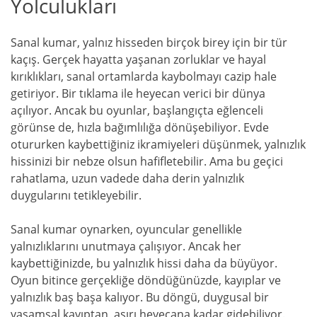
Yolculukları
Sanal kumar, yalnız hisseden birçok birey için bir tür
kaçış. Gerçek hayatta yaşanan zorluklar ve hayal
kırıklıkları, sanal ortamlarda kaybolmayı cazip hale
getiriyor. Bir tıklama ile heyecan verici bir dünya
açılıyor. Ancak bu oyunlar, başlangıçta eğlenceli
görünse de, hızla bağımlılığa dönüşebiliyor. Evde
otururken kaybettiğiniz ikramiyeleri düşünmek, yalnızlık
hissinizi bir nebze olsun hafifletebilir. Ama bu geçici
rahatlama, uzun vadede daha derin yalnızlık
duygularını tetikleyebilir.
Sanal kumar oynarken, oyuncular genellikle
yalnızlıklarını unutmaya çalışıyor. Ancak her
kaybettiğinizde, bu yalnızlık hissi daha da büyüyor.
Oyun bitince gerçekliğe döndüğünüzde, kayıplar ve
yalnızlık baş başa kalıyor. Bu döngü, duygusal bir
yaşamsal kayıptan, aşırı heyecana kadar gidebiliyor.