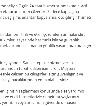
personeliyle 7 gün 24 saat hizmet sunmaktadır. Acil
lerek sorunlarınızı çözerler. Sadece kapı açma
ilit değişimi, anahtar kopyalama, oto çilingir hizmeti
ından biri, hızlı ve etkili çözümler sunmalarıdır.
irikimleri sayesinde her türlü kilit ve güvenlik
emek zorunda kalmadan günlük yaşamınıza hızla geri
akdire şayandır. Sancaktepe’de hizmet veren
 tarafından tercih edilen isimlerdir. Müşteri
le çalışan bu çilingirler, sizin güvenliğiniz ve
sini yapacaklarından emin olabilirsiniz.
venliğinizin sağlanması konusunda size yardımcı
 ve etkili hizmetleriyle çilingir ihtiyaçlarınızı
iş yerinizin veya aracınızın güvende olmasını