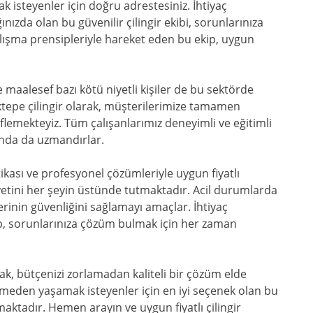
ak isteyenler için doğru adrestesiniz. İhtiyaç
ızda olan bu güvenilir çilingir ekibi, sorunlarınıza
çalışma prensipleriyle hareket eden bu ekip, uygun
e maalesef bazı kötü niyetli kişiler de bu sektörde
ktepe çilingir olarak, müşterilerimize tamamen
lemekteyiz. Tüm çalışanlarımız deneyimli ve eğitimli
ında da uzmandırlar.
tikası ve profesyonel çözümleriyle uygun fiyatlı
etini her şeyin üstünde tutmaktadır. Acil durumlarda
erinin güvenliğini sağlamayı amaçlar. İhtiyaç
p, sorunlarınıza çözüm bulmak için her zaman
rak, bütçenizi zorlamadan kaliteli bir çözüm elde
meden yaşamak isteyenler için en iyi seçenek olan bu
maktadır. Hemen arayın ve uygun fiyatlı çilingir