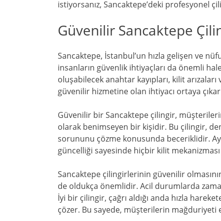
istiyorsanız, Sancaktepe’deki profesyonel çilin
Güvenilir Sancaktepe Çili
Sancaktepe, İstanbul’un hızla gelişen ve nüf
insanların güvenlik ihtiyaçları da önemli hale
oluşabilecek anahtar kayıpları, kilit arızaları 
güvenilir hizmetine olan ihtiyacı ortaya çıkarı
Güvenilir bir Sancaktepe çilingir, müşteriler
olarak benimseyen bir kişidir. Bu çilingir, de
sorununu çözme konusunda beceriklidir. Ayn
güncelliği sayesinde hiçbir kilit mekanizma
Sancaktepe çilingirlerinin güvenilir olmasını
de oldukça önemlidir. Acil durumlarda zam
İyi bir çilingir, çağrı aldığı anda hızla hare
çözer. Bu sayede, müşterilerin mağduriyeti en 