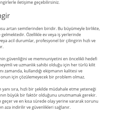
girlerle iletişime geçebilirsiniz.
ngir
usu artan semtlerinden biridir. Bu büyümeyle birlikte,
 gelmektedir. Özellikle ev veya iş yerlerinde
veya acil durumlar, profesyonel bir çilingirin hızlı ve
r.
inin güvenliğini ve memnuniyetini en öncelikli hedefi
neyimli ve uzmanlık sahibi olduğu için her türlü kilit
ı zamanda, kullandığı ekipmanın kalitesi ve
sı onun için çözülemeyecek bir problem olmaz.
n yanı sıra, hızlı bir şekilde müdahale etme yeteneği
anın büyük bir faktör olduğunu unutmamak gerekir.
kete geçer ve en kısa sürede olay yerine vararak sorunu
aza indirilir ve güvenlikleri sağlanır.