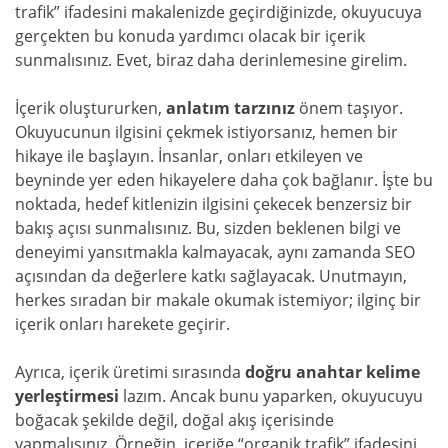
trafik” ifadesini makalenizde geçirdiğinizde, okuyucuya
gerçekten bu konuda yardımcı olacak bir içerik
sunmalısınız. Evet, biraz daha derinlemesine girelim.
İçerik oluştururken,
anlatım tarzınız
önem taşıyor.
Okuyucunun ilgisini çekmek istiyorsanız, hemen bir
hikaye ile başlayın. İnsanlar, onları etkileyen ve
beyninde yer eden hikayelere daha çok bağlanır. İşte bu
noktada, hedef kitlenizin ilgisini çekecek benzersiz bir
bakış açısı sunmalısınız. Bu, sizden beklenen bilgi ve
deneyimi yansıtmakla kalmayacak, aynı zamanda SEO
açısından da değerlere katkı sağlayacak. Unutmayın,
herkes sıradan bir makale okumak istemiyor; ilginç bir
içerik onları harekete geçirir.
Ayrıca, içerik üretimi sırasında
doğru anahtar kelime
yerleştirmesi
lazım. Ancak bunu yaparken, okuyucuyu
boğacak şekilde değil, doğal akış içerisinde
yapmalısınız. Örneğin, içeriğe “organik trafik” ifadesini