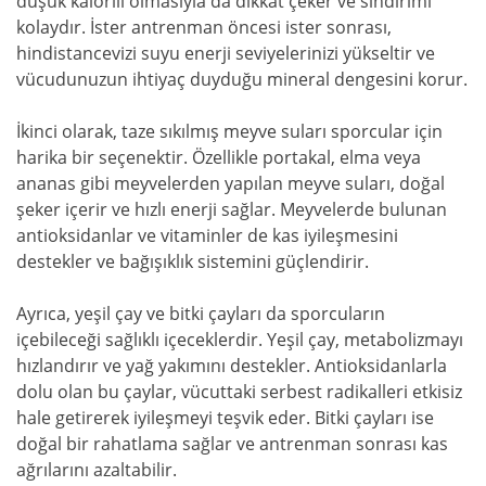
düşük kalorili olmasıyla da dikkat çeker ve sindirimi
kolaydır. İster antrenman öncesi ister sonrası,
hindistancevizi suyu enerji seviyelerinizi yükseltir ve
vücudunuzun ihtiyaç duyduğu mineral dengesini korur.
İkinci olarak, taze sıkılmış meyve suları sporcular için
harika bir seçenektir. Özellikle portakal, elma veya
ananas gibi meyvelerden yapılan meyve suları, doğal
şeker içerir ve hızlı enerji sağlar. Meyvelerde bulunan
antioksidanlar ve vitaminler de kas iyileşmesini
destekler ve bağışıklık sistemini güçlendirir.
Ayrıca, yeşil çay ve bitki çayları da sporcuların
içebileceği sağlıklı içeceklerdir. Yeşil çay, metabolizmayı
hızlandırır ve yağ yakımını destekler. Antioksidanlarla
dolu olan bu çaylar, vücuttaki serbest radikalleri etkisiz
hale getirerek iyileşmeyi teşvik eder. Bitki çayları ise
doğal bir rahatlama sağlar ve antrenman sonrası kas
ağrılarını azaltabilir.