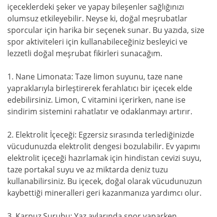
içeceklerdeki şeker ve yapay bileşenler sağlığınızı
olumsuz etkileyebilir. Neyse ki, doğal meşrubatlar
sporcular için harika bir seçenek sunar. Bu yazıda, size
spor aktiviteleri için kullanabileceğiniz besleyici ve
lezzetli doğal meşrubat fikirleri sunacağım.
1. Nane Limonata: Taze limon suyunu, taze nane
yapraklarıyla birleştirerek ferahlatıcı bir içecek elde
edebilirsiniz. Limon, C vitamini içerirken, nane ise
sindirim sistemini rahatlatır ve odaklanmayı artırır.
2. Elektrolit İçeceği: Egzersiz sırasında terlediğinizde
vücudunuzda elektrolit dengesi bozulabilir. Ev yapımı
elektrolit içeceği hazırlamak için hindistan cevizi suyu,
taze portakal suyu ve az miktarda deniz tuzu
kullanabilirsiniz. Bu içecek, doğal olarak vücudunuzun
kaybettiği mineralleri geri kazanmanıza yardımcı olur.
3. Karpuz Şurubu: Yaz aylarında spor yaparken