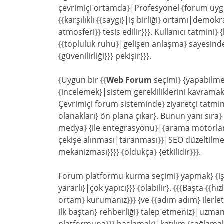
çevrimiçi ortamda}|Profesyonel {forum uygul
{{karşılıklı {{saygı}|iş birliği} ortamı|dem
atmosferi}} tesis edilir}}}. Kullanıcı tatmini} 
{{topluluk ruhu}|gelişen anlaşma} sayesinde
{güvenilirliği}}} pekişir}}}.
{Uygun bir {{
Web Forum
seçimi} {yapabilmek}
{incelemek}|sistem gerekliliklerini kavramak
Çevrimiçi forum sisteminde} ziyaretçi tatmini
olanakları} ön plana çıkar}. Bunun yanı sıra} 
medya} {ile entegrasyonu}|{arama motorları
çekişe alınması|taranması}}|SEO düzeltilme
mekanizması}}}} {oldukça} {etkilidir}}}.
Forum platformu kurma seçimi} yapmak} {işle
yararlı}|çok yapıcı}}} {olabilir}. {{{Başta {{h
ortam} kurumanız}}} {ve {{adım adım} ilerlet
ilk baştan} rehberliği} talep etmeniz}|uzma