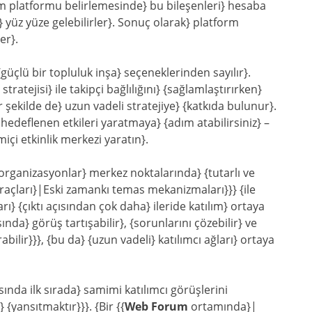
um platformu belirlemesinde} bu bileşenleri} hesaba
yüz yüze gelebilirler}. Sonuç olarak} platform
er}.
üçlü bir topluluk inşa} seçeneklerinden sayılır}.
atejisi} ile takipçi bağlılığını} {sağlamlaştırırken}
r şekilde de} uzun vadeli stratejiye} {katkıda bulunur}.
hedeflenen etkileri yaratmaya} {adım atabilirsiniz} –
i etkinlik merkezi yaratın}.
organizasyonlar} merkez noktalarında} {tutarlı ve
 araçları}|Eski zamankı temas mekanizmaları}}} {ile
ı} {çıktı açısından çok daha} ileride katılım} ortaya
nda} görüş tartışabilir}, {sorunlarını çözebilir} ve
rabilir}}}, {bu da} {uzun vadeli} katılımcı ağları} ortaya
ında ilk sırada} samimi katılımcı görüşlerini
{yansıtmaktır}}}. {Bir {{
Web Forum
ortamında}|