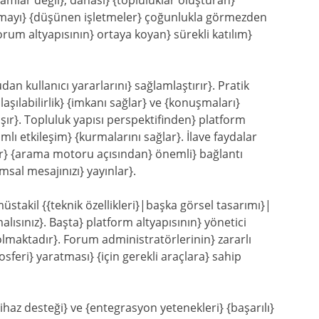
tamlar değil}, dahası} {topluluklar oluşturan}
rmayı} {düşünen işletmeler} çoğunlukla görmezden
orum altyapısının} ortaya koyan} sürekli katılım}
n kullanıcı yararlarını} sağlamlaştırır}. Pratik
aşılabilirlik} {imkanı sağlar} ve {konuşmaları}
ır}. Topluluk yapısı perspektifinden} platform
lı etkileşim} {kurmalarını sağlar}. İlave faydalar
er} {arama motoru açısından} önemli} bağlantı
umsal mesajınızı} yayınlar}.
takil {{teknik özellikleri}|başka görsel tasarımı}|
malısınız}. Başta} platform altyapısının} yönetici
i olmaktadır}. Forum administratörlerinin} zararlı
sferi} yaratması} {için gerekli araçlara} sahip
 cihaz desteği} ve {entegrasyon yetenekleri} {başarılı}