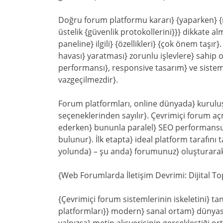
Doğru forum platformu kararı} {yaparken} {mü
üstelik {güvenlik protokollerini}}} dikkate al
paneline} ilgili} {özellikleri} {çok önem taşı
havası} yaratması} zorunlu işlevlere} sahi
performansı}, responsive tasarım} ve sistem
vazgeçilmezdir}.
Forum platformları, online dünyada} kurulu
seçeneklerinden sayılır}. Çevrimiçi forum açma
ederken} bununla paralel} SEO performansu iy
bulunur}. İlk etapta} ideal platform tarafını
yolunda} – şu anda} forumunuz} oluşturarak} 
{Web Forumlarda İletişim Devrimi: Dijital 
{Çevrimiçi forum sistemlerinin iskeletini} t
platformları}} modern} sanal ortam} dünyası