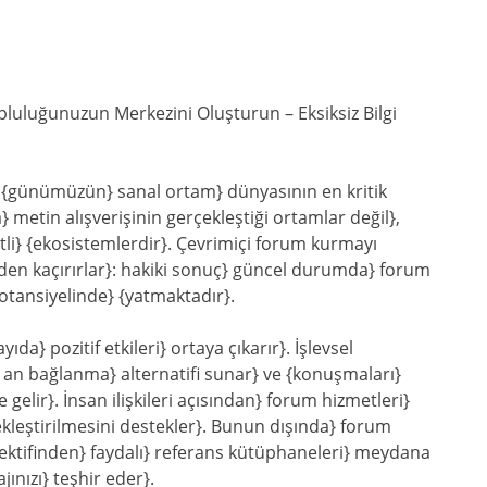
pluluğunuzun Merkezini Oluşturun – Eksiksiz Bilgi
} {günümüzün} sanal ortam} dünyasının en kritik
 metin alışverişinin gerçekleştiği ortamlar değil},
etli} {ekosistemlerdir}. Çevrimiçi forum kurmayı
zden kaçırırlar}: hakiki sonuç} güncel durumda} forum
otansiyelinde} {yatmaktadır}.
a} pozitif etkileri} ortaya çıkarır}. İşlevsel
r an bağlanma} alternatifi sunar} ve {konuşmaları}
lir}. İnsan ilişkileri açısından} forum hizmetleri}
çekleştirilmesini destekler}. Bunun dışında} forum
pektifinden} faydalı} referans kütüphaneleri} meydana
nızı} teşhir eder}.