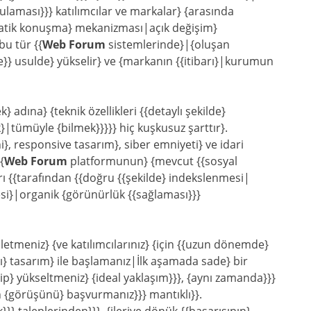
aması}}} katılımcılar ve markalar} {arasında
okratik konuşma} mekanizması|açık değişim}
{bu tür {{
Web Forum
sistemlerinde}|{oluşan
}} usulde} yükselir} ve {markanın {{itibarı}|kurumun
 adına} {teknik özellikleri {{detaylı şekilde}
}|tümüyle {bilmek}}}}} hiç kuşkusuz şarttır}.
}, responsive tasarım}, siber emniyeti} ve idari
{
Web Forum
platformunun} {mevcut {{sosyal
 {{tarafından {{doğru {{şekilde} indekslenmesi|
si}|organik {görünürlük {{sağlaması}}}
tmeniz} {ve katılımcılarınız} {için {{uzun dönemde}
ızlı} tasarım} ile başlamanız|İlk aşamada sade} bir
ip} yükseltmeniz} {ideal yaklaşım}}}, {aynı zamanda}}}
n {görüşünü} başvurmanız}}} mantıklı}}.