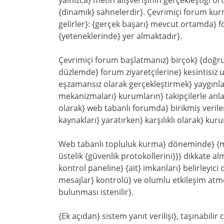
yalnızca} metin alışverişinin gerçekleştiği or
{dinamik} sahnelerdir}. Çevrimiçi forum ku
gelirler}: {gerçek başarı} mevcut ortamda} f
{yeteneklerinde} yer almaktadır}.
Çevrimiçi forum başlatmanız} birçok} {doğruda
düzlemde} forum ziyaretçilerine} kesintisiz ul
eşzamansız olarak gerçekleştirmek} yaygınlaş
mekanizmaları} kurumların} takipçilerle anlam
olarak} web tabanlı forumda} birikmiş veril
kaynakları} yaratırken} karşılıklı olarak} kur
Web tabanlı topluluk kurma} döneminde} {müs
üstelik {güvenlik protokollerini}}} dikkate al
kontrol paneline} {ait} imkanları} belirleyic
mesajlar} kontrolü} ve olumlu etkileşim atmo
bulunması istenilir}.
{Ek açıdan} sistem yanıt verilişi}, taşınabilir