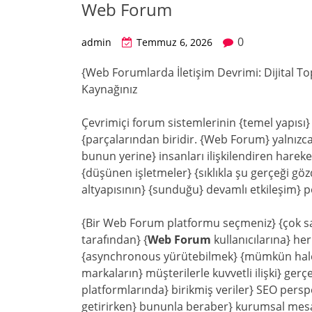
Web Forum
0
admin
Temmuz 6, 2026
{Web Forumlarda İletişim Devrimi: Dijital To
Kaynağınız
Çevrimiçi forum sistemlerinin {temel yapısı
{parçalarından biridir. {Web Forum} yalnızca}
bunun yerine} insanları ilişkilendiren harek
{düşünen işletmeler} {sıklıkla şu gerçeği gö
altyapısının} {sunduğu} devamlı etkileşim} p
{Bir Web Forum platformu seçmeniz} {çok sayıd
tarafından} {
Web Forum
kullanıcılarına} he
{asynchronous yürütebilmek} {mümkün hale ge
markaların} müşterilerle kuvvetli ilişki} ger
platformlarında} birikmiş veriler} SEO pers
getirirken} bununla beraber} kurumsal mesajı