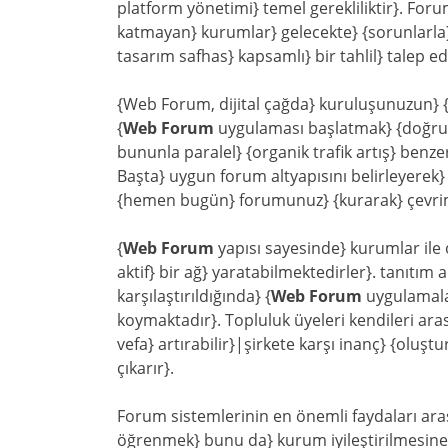
platform yönetimi} temel gerekliliktir}. For
katmayan} kurumlar} gelecekte} {sorunlarla} 
tasarım safhas} kapsamlı} bir tahlil} talep ed
{Web Forum, dijital çağda} kuruluşunuzun} {g
{
Web Forum
uygulaması başlatmak} {doğru str
bununla paralel} {organik trafik artış} benze
Başta} uygun forum altyapısını belirleyerek} 
{hemen bugün} forumunuz} {kurarak} çevrimiç
{
Web Forum
yapısı sayesinde} kurumlar ile 
aktif} bir ağ} yaratabilmektedirler}. tanıtım
karşılaştırıldığında} {
Web Forum
uygulamalar
koymaktadır}. Topluluk üyeleri kendileri arası
vefa} artırabilir}|şirkete karşı inanç} {oluştu
çıkarır}.
Forum sistemlerinin en önemli faydaları aras
öğrenmek} bunu da} kurum iyileştirilmesine} 