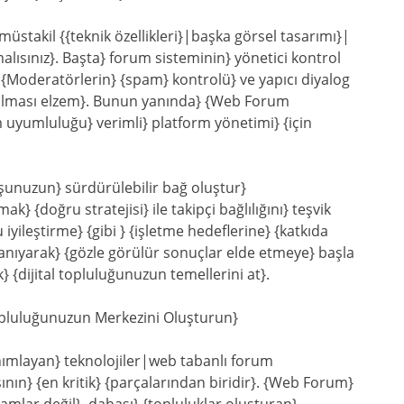
stakil {{teknik özellikleri}|başka görsel tasarımı}|
malısınız}. Başta} forum sisteminin} yönetici kontrol
r}. {Moderatörlerin} {spam} kontrolü} ve yapıcı diyalog
p olması elzem}. Bunun yanında} {Web Forum
 uyumluluğu} verimli} platform yönetimi} {için
şunuzun} sürdürülebilir bağ oluştur}
k} {doğru stratejisi} ile takipçi bağlılığını} teşvik
ileştirme} {gibi } {işletme hedeflerine} {katkıda
 tanıyarak} {gözle görülür sonuçlar elde etmeye} başla
{dijital topluluğunuzun temellerini at}.
Topluluğunuzun Merkezini Oluşturun}
anımlayan} teknolojiler|web tabanlı forum
nın} {en kritik} {parçalarından biridir}. {Web Forum}